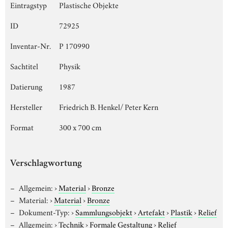
Eintragstyp
Plastische Objekte
ID
72925
Inventar-Nr.
P 170990
Sachtitel
Physik
Datierung
1987
Hersteller
Friedrich B. Henkel/ Peter Kern
Format
300 x 700 cm
Verschlagwortung
Allgemein:
›
Material
›
Bronze
Material:
›
Material
›
Bronze
Dokument-Typ:
›
Sammlungsobjekt
›
Artefakt
›
Plastik
›
Relief
Allgemein:
›
Technik
›
Formale Gestaltung
›
Relief