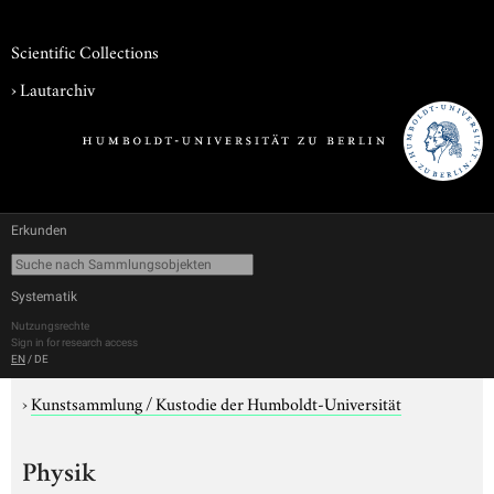
Scientific Collections
›
Lautarchiv
Erkunden
Systematik
Nutzungsrechte
Sign in for research access
EN
/
DE
›
Kunstsammlung / Kustodie der Humboldt-Universität
Physik