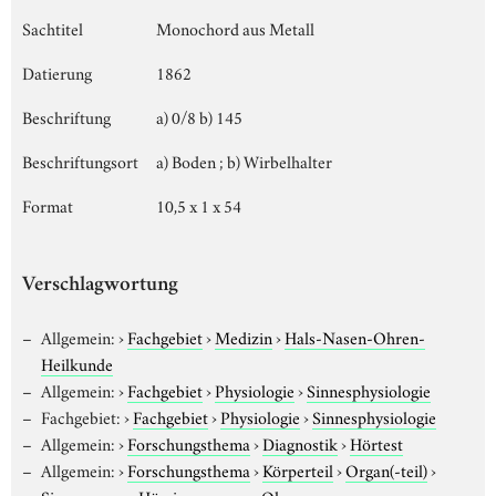
Sachtitel
Monochord aus Metall
Datierung
1862
Beschriftung
a) 0/8 b) 145
Beschriftungsort
a) Boden ; b) Wirbelhalter
Format
10,5 x 1 x 54
Verschlagwortung
Allgemein:
›
Fachgebiet
›
Medizin
›
Hals-Nasen-Ohren-
Heilkunde
Allgemein:
›
Fachgebiet
›
Physiologie
›
Sinnesphysiologie
Fachgebiet:
›
Fachgebiet
›
Physiologie
›
Sinnesphysiologie
Allgemein:
›
Forschungsthema
›
Diagnostik
›
Hörtest
Allgemein:
›
Forschungsthema
›
Körperteil
›
Organ(-teil)
›
Sinnesorgan
›
Hörsinnesorgan
›
Ohr