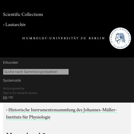
Scientific Collections
›
Lautarchiv
Erkunden
Systematik
Nutzungsrechte
Sign in for research access
EN
/
DE
›
Historische Instrumentensammlung des Johannes-Müller-
Instituts für Physiologie