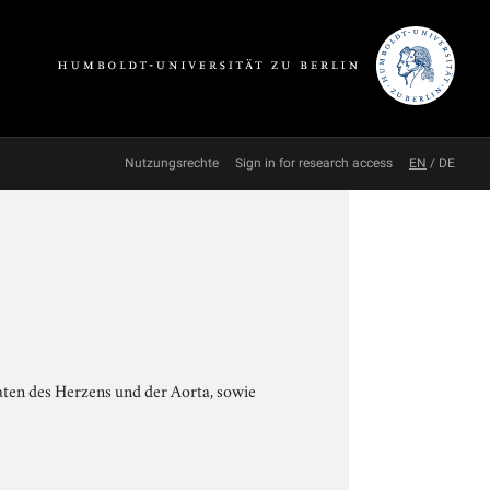
Nutzungsrechte
Sign in for research access
EN
/
DE
en des Herzens und der Aorta, sowie