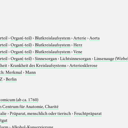
rteil
›
Organ(-teil)
›
Blutkreislaufsystem
›
Arterie
›
Aorta
rteil
›
Organ(-teil)
›
Blutkreislaufsystem
›
Herz
rteil
›
Organ(-teil)
›
Blutkreislaufsystem
›
Vene
rteil
›
Organ(-teil)
›
Sinnesorgan
›
Lichtsinnesorgan
›
Linsenauge (Wirbel
heit
›
Krankheit des Kreislaufsystems
›
Arteriosklerose
ch: Merkmal
›
Mann
-Z
›
Berlin
omicum (ab ca. 1760)
 Centrum für Anatomie, Charité
alie
›
Präparat, menschlich oder tierisch
›
Feuchtpräparat
ftgut
sform
›
Alkohol-Konservierung