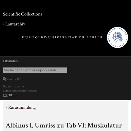
Scientific Collections
›
Lautarchiv
Erkunden
Systematik
Nutzungsrechte
Sign in for research access
EN
/
DE
›
Rarasammlung
Albinus I, Umriss zu Tab VI: Muskulatur