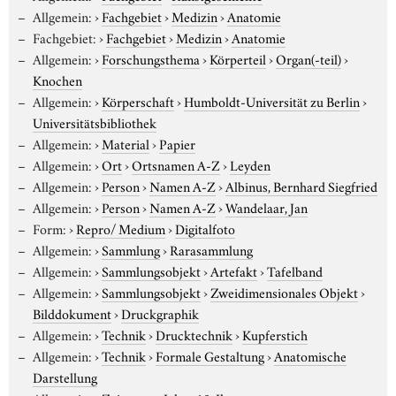
Allgemein:
›
Fachgebiet
›
Medizin
›
Anatomie
Fachgebiet:
›
Fachgebiet
›
Medizin
›
Anatomie
Allgemein:
›
Forschungsthema
›
Körperteil
›
Organ(-teil)
›
Knochen
Allgemein:
›
Körperschaft
›
Humboldt-Universität zu Berlin
›
Universitätsbibliothek
Allgemein:
›
Material
›
Papier
Allgemein:
›
Ort
›
Ortsnamen A-Z
›
Leyden
Allgemein:
›
Person
›
Namen A-Z
›
Albinus, Bernhard Siegfried
Allgemein:
›
Person
›
Namen A-Z
›
Wandelaar, Jan
Form:
›
Repro/ Medium
›
Digitalfoto
Allgemein:
›
Sammlung
›
Rarasammlung
Allgemein:
›
Sammlungsobjekt
›
Artefakt
›
Tafelband
Allgemein:
›
Sammlungsobjekt
›
Zweidimensionales Objekt
›
Bilddokument
›
Druckgraphik
Allgemein:
›
Technik
›
Drucktechnik
›
Kupferstich
Allgemein:
›
Technik
›
Formale Gestaltung
›
Anatomische
Darstellung