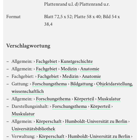
Plattenrand u.l. d) Plattenrand u.r.
Format
Blatt 72,5 x 52; Platte 58 x 40; Bild 54 x
38,4
Verschlagwortung
Allgemein:
›
Fachgebiet
›
Kunstgeschichte
Allgemein:
›
Fachgebiet
›
Medizin
›
Anatomie
Fachgebiet:
›
Fachgebiet
›
Medizin
›
Anatomie
Gattung:
›
Forschungsthema
›
Bildgattung
›
Objektdarstellung,
wissenschaftlich
Allgemein:
›
Forschungsthema
›
Körperteil
›
Muskulatur
Darstellungsinhalt:
›
Forschungsthema
›
Körperteil
›
Muskulatur
Allgemein:
›
Körperschaft
›
Humboldt-Universität zu Berlin
›
Universitätsbibliothek
Verwaltung:
›
Körperschaft
›
Humboldt-Universität zu Berlin
›