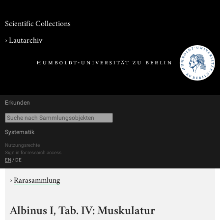
Scientific Collections
›
Lautarchiv
Erkunden
Systematik
Nutzungsrechte
Sign in for research access
EN
/
DE
›
Rarasammlung
Albinus I, Tab. IV: Muskulatur