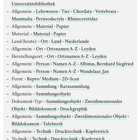
Universitätsbibliothek
Allgemein:
›
Lebewesen
›
Tier
›
Chordata
›
Vertebrata
›
Mammalia
›
Perissodactyla
›
Rhinocerotidae
Allgemein:
›
Material
›
Papier
Material:
›
Material
›
Papier
Land (heute):
›
Ort
›
Land
›
Niederlande
Allgemein:
›
Ort
›
Ortsnamen A-Z
›
Leyden
Herstellungsort:
›
Ort
›
Ortsnamen A-Z
›
Leyden
Allgemein:
›
Person
›
Namen A-Z
›
Albinus, Bernhard Siegfried
Allgemein:
›
Person
›
Namen A-Z
›
Wandelaar, Jan
Form:
›
Repro/ Medium
›
2D-Scan
Allgemein:
›
Sammlung
›
Rarasammlung
Allgemein:
›
Sammlungsobjekt
Dokument-Typ:
›
Sammlungsobjekt
›
Zweidimensionales
Objekt
›
Bilddokument
›
Druckgraphik
Allgemein:
›
Sammlungsobjekt
›
Zweidimensionales Objekt
›
Bilddokument
›
Tafelwerk
Allgemein:
›
Technik
›
Drucktechnik
›
Kupferstich
Technik:
›
Technik
›
Drucktechnik
›
Kupferstich