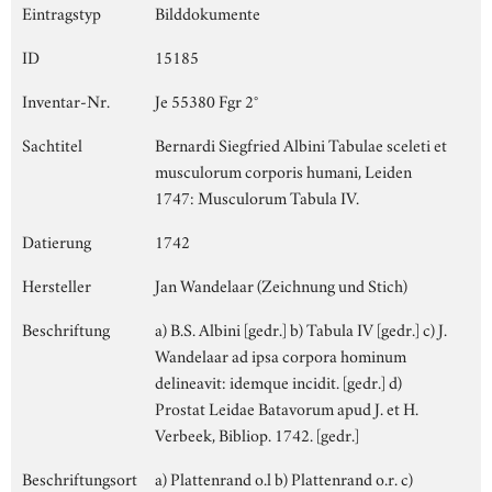
Eintragstyp
Bilddokumente
ID
15185
Inventar-Nr.
Je 55380 Fgr 2°
Sachtitel
Bernardi Siegfried Albini Tabulae sceleti et
musculorum corporis humani, Leiden
1747: Musculorum Tabula IV.
Datierung
1742
Hersteller
Jan Wandelaar (Zeichnung und Stich)
Beschriftung
a) B.S. Albini [gedr.] b) Tabula IV [gedr.] c) J.
Wandelaar ad ipsa corpora hominum
delineavit: idemque incidit. [gedr.] d)
Prostat Leidae Batavorum apud J. et H.
Verbeek, Bibliop. 1742. [gedr.]
Beschriftungsort
a) Plattenrand o.l b) Plattenrand o.r. c)