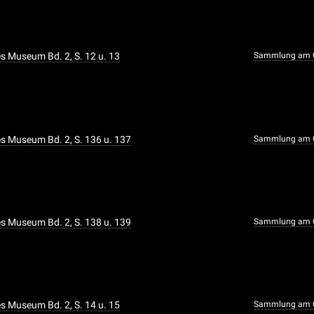
 Museum Bd. 2, S. 12 u. 13
Sammlung am C
 Museum Bd. 2, S. 136 u. 137
Sammlung am C
 Museum Bd. 2, S. 138 u. 139
Sammlung am C
 Museum Bd. 2, S. 14 u. 15
Sammlung am C