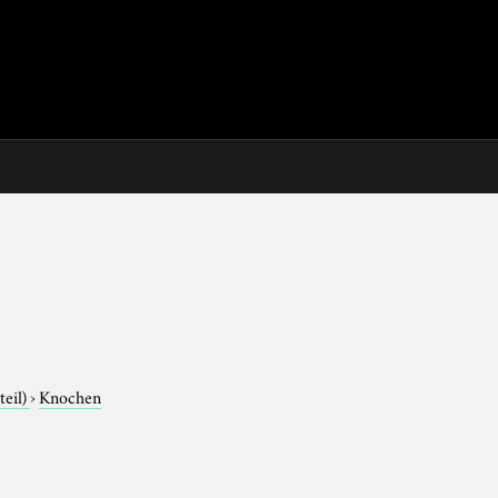
teil)
›
Knochen