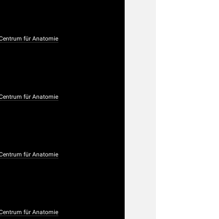
entrum für Anatomie
entrum für Anatomie
entrum für Anatomie
entrum für Anatomie