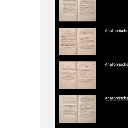
Anatomisches
Anatomisches
Anatomisches