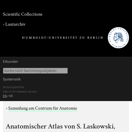
Scientific Collections
›
Lautarchiv
Erkunden
Systematik
Nutzungsrechte
Sign in for research access
EN
/
DE
›
Sammlung am Centrum für Anatomie
Anatomischer Atlas von S. Laskowski,