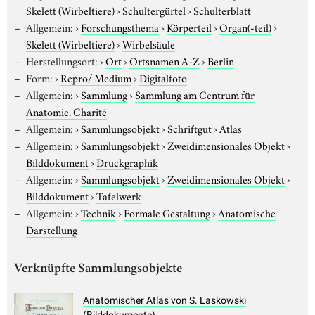
Skelett (Wirbeltiere)
›
Schultergürtel
›
Schulterblatt
Allgemein:
›
Forschungsthema
›
Körperteil
›
Organ(-teil)
›
Skelett (Wirbeltiere)
›
Wirbelsäule
Herstellungsort:
›
Ort
›
Ortsnamen A-Z
›
Berlin
Form:
›
Repro/ Medium
›
Digitalfoto
Allgemein:
›
Sammlung
›
Sammlung am Centrum für
Anatomie, Charité
Allgemein:
›
Sammlungsobjekt
›
Schriftgut
›
Atlas
Allgemein:
›
Sammlungsobjekt
›
Zweidimensionales Objekt
›
Bilddokument
›
Druckgraphik
Allgemein:
›
Sammlungsobjekt
›
Zweidimensionales Objekt
›
Bilddokument
›
Tafelwerk
Allgemein:
›
Technik
›
Formale Gestaltung
›
Anatomische
Darstellung
Verknüpfte Sammlungsobjekte
Anatomischer Atlas von S. Laskowski