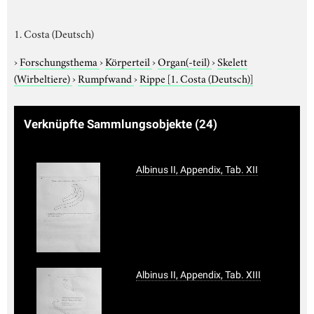
1. Costa (Deutsch)
›
Forschungsthema
›
Körperteil
›
Organ(-teil)
›
Skelett
(Wirbeltiere)
›
Rumpfwand
›
Rippe
[1. Costa (Deutsch)]
Verknüpfte Sammlungsobjekte
(24)
Albinus II, Appendix, Tab. XII
Albinus II, Appendix, Tab. XIII