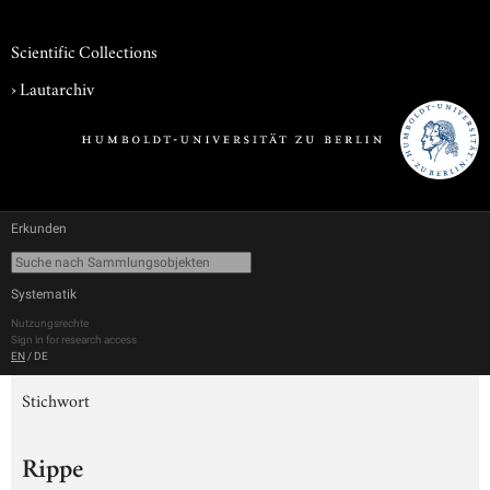
Scientific Collections
›
Lautarchiv
Erkunden
Systematik
Nutzungsrechte
Sign in for research access
EN
/
DE
Stichwort
Rippe