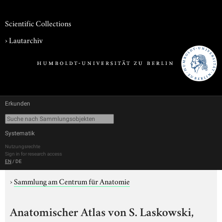
Scientific Collections
›
Lautarchiv
Erkunden
Systematik
Nutzungsrechte
Sign in for research access
EN
/
DE
›
Sammlung am Centrum für Anatomie
Anatomischer Atlas von S. Laskowski,