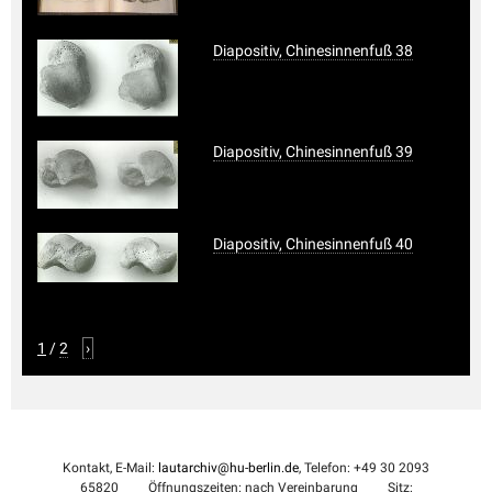
Diapositiv, Chinesinnenfuß 38
Diapositiv, Chinesinnenfuß 39
Diapositiv, Chinesinnenfuß 40
1
/
2
›
Kontakt, E-Mail:
lautarchiv@hu-berlin.de
, Telefon: +49 30 2093
65820
Öffnungszeiten: nach Vereinbarung
Sitz: