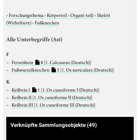
›
Forschungsthema
›
Körperteil
›
Organ(-teil)
›
Skelett
(Wirbeltiere)
›
Fußknochen
Alle Unterbegriffe (Ast)
F
Fersenbein
8
[1. Calcaneus (Deutsch)]
Fußwurzelknochen
5
[1. Os naviculare (Deutsch)]
K
Keilbein I
1
[1. Os cuneiforme I (Deutsch)]
Keilbein II
[1. Os cuneiforme II (Deutsch)]
Keilbein III
[1. Os cuneiforme III (Deutsch)]
Verknüpfte Sammlungsobjekte
(49)