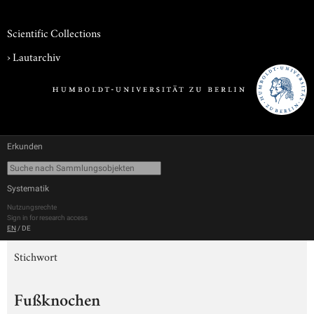
Scientific Collections
›
Lautarchiv
Erkunden
Systematik
Nutzungsrechte
Sign in for research access
EN
/
DE
Stichwort
Fußknochen