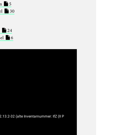
m
5
el
30
g
24
bel
6
2.13.2-32 (alte Inventarnummer: IfZ (II P