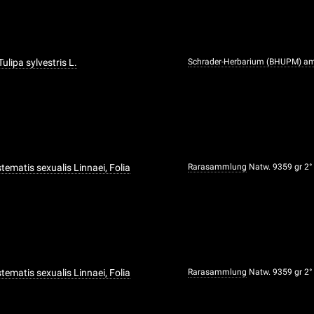
Tulipa sylvestris L.
Schrader-Herbarium (BHUPM) a
ystematis sexualis Linnaei, Folia
Rarasammlung
Natw. 9359 gr 2°
ystematis sexualis Linnaei, Folia
Rarasammlung
Natw. 9359 gr 2°