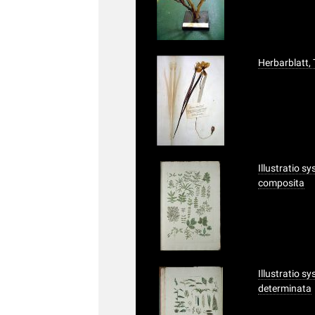
Herbarblatt, 
Illustratio s
composita
Illustratio s
determinata