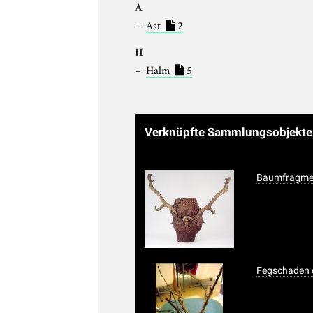
A
Ast
2
H
Halm
5
Verknüpfte Sammlungsobjekt
Baumfragmen
Fegschaden 