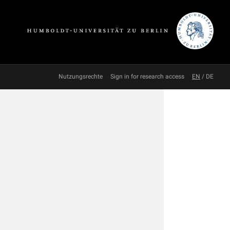
Nutzungsrechte
Sign in for research access
EN
/
DE