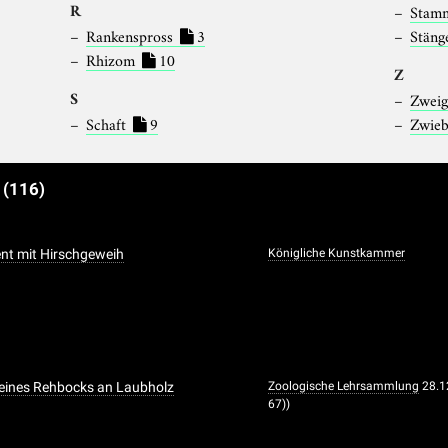
R
Stam
Rankenspross
3
Stäng
Rhizom
10
Z
S
Zwei
Schaft
9
Zwie
e
(116)
t mit Hirschgeweih
Königliche Kunstkammer
eines Rehbocks an Laubholz
Zoologische Lehrsammlung
28.1
67))