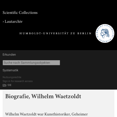
Scientific Collections
›
Lautarchiv
Erkunden
Systematik
Nutzungsrechte
Sign in for research access
EN
/
DE
Biografie, Wilhelm Waetzoldt
Wilhelm Waetzoldt war Kunsthistoriker, Geheimer