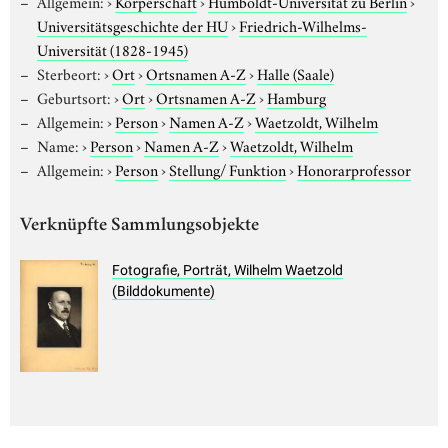
Allgemein:
›
Körperschaft
›
Humboldt-Universität zu Berlin
›
Universitätsgeschichte der HU
›
Friedrich-Wilhelms-
Universität (1828-1945)
Sterbeort:
›
Ort
›
Ortsnamen A-Z
›
Halle (Saale)
Geburtsort:
›
Ort
›
Ortsnamen A-Z
›
Hamburg
Allgemein:
›
Person
›
Namen A-Z
›
Waetzoldt, Wilhelm
Name:
›
Person
›
Namen A-Z
›
Waetzoldt, Wilhelm
Allgemein:
›
Person
›
Stellung/ Funktion
›
Honorarprofessor
Verknüpfte Sammlungsobjekte
Fotografie, Porträt, Wilhelm Waetzold
(Bilddokumente)