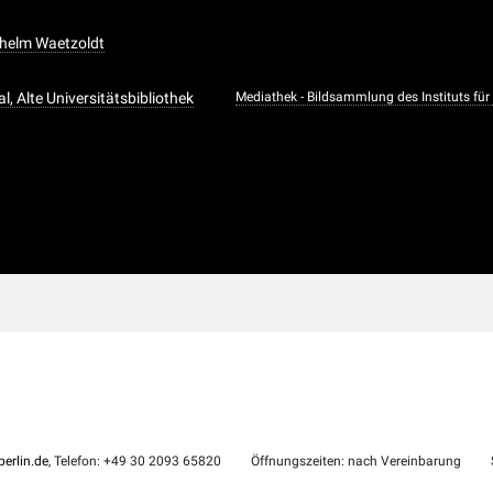
ilhelm Waetzoldt
l, Alte Universitätsbibliothek
Mediathek - Bildsammlung des Instituts für
erlin.de
, Telefon: +49 30 2093 65820
Öffnungszeiten: nach Vereinbarung
S