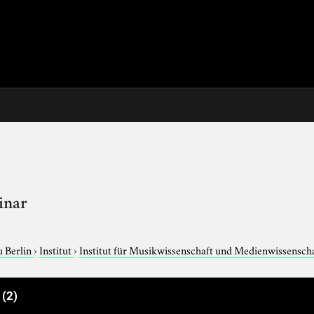
inar
u Berlin
›
Institut
›
Institut für Musikwissenschaft und Medienwissensch
e
(2)