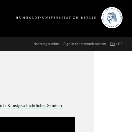
Nutzungsrechte
Sign in for research access
EN
/
DE
aft
›
Kunstgeschichtliches Seminar