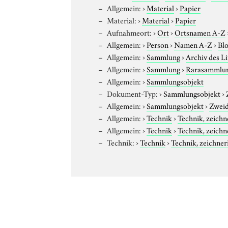
Allgemein:
›
Material
›
Papier
Material:
›
Material
›
Papier
Aufnahmeort:
›
Ort
›
Ortsnamen A-Z
Allgemein:
›
Person
›
Namen A-Z
›
Bl
Allgemein:
›
Sammlung
›
Archiv des L
Allgemein:
›
Sammlung
›
Rarasammlu
Allgemein:
›
Sammlungsobjekt
Dokument-Typ:
›
Sammlungsobjekt
›
Allgemein:
›
Sammlungsobjekt
›
Zweid
Allgemein:
›
Technik
›
Technik, zeichn
Allgemein:
›
Technik
›
Technik, zeichn
Technik:
›
Technik
›
Technik, zeichner