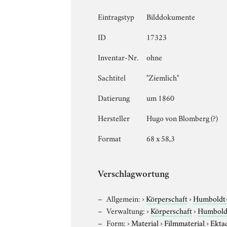
Eintragstyp
Bilddokumente
ID
17323
Inventar-Nr.
ohne
Sachtitel
"Ziemlich"
Datierung
um 1860
Hersteller
Hugo von Blomberg (?)
Format
68 x 58,3
Verschlagwortung
Allgemein:
›
Körperschaft
›
Humboldt-U
Verwaltung:
›
Körperschaft
›
Humboldt
Form:
›
Material
›
Filmmaterial
›
Ekta