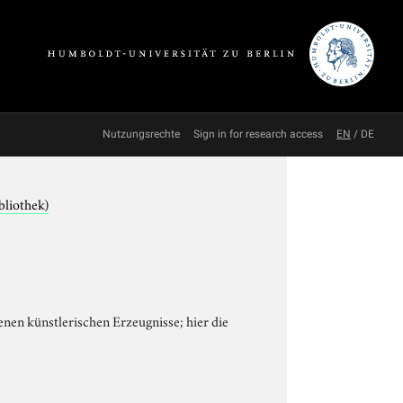
Nutzungsrechte
Sign in for research access
EN
/
DE
bliothek)
enen künstlerischen Erzeugnisse; hier die