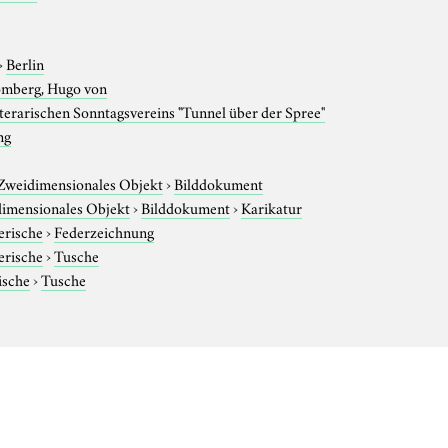
›
Berlin
omberg, Hugo von
iterarischen Sonntagsvereins "Tunnel über der Spree"
ng
Zweidimensionales Objekt
›
Bilddokument
imensionales Objekt
›
Bilddokument
›
Karikatur
erische
›
Federzeichnung
erische
›
Tusche
ische
›
Tusche