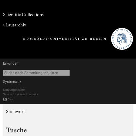
Scientific Collections
›
Lautarchiv
Erkunden
Systematik
Nutzungsrechte
Sign in for research access
EN
/
DE
Stichwort
Tusche