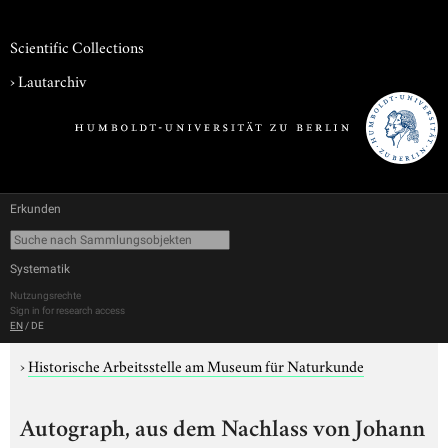
Scientific Collections
›
Lautarchiv
Erkunden
Systematik
Nutzungsrechte
Sign in for research access
EN
/
DE
›
Historische Arbeitsstelle am Museum für Naturkunde
Autograph, aus dem Nachlass von Johann