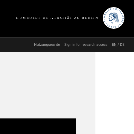
Nutzungsrechte
Sign in for research access
EN
/
DE