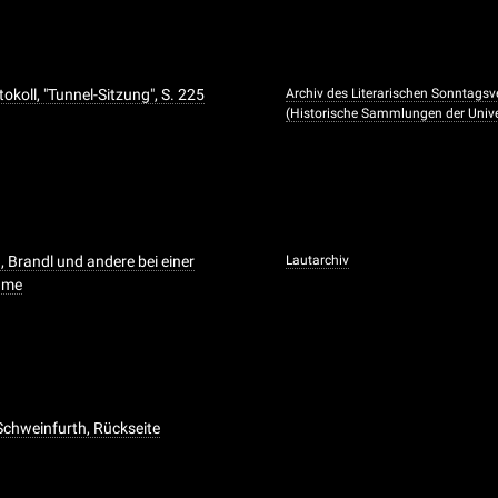
okoll, "Tunnel-Sitzung", S. 225
Archiv des Literarischen Sonntagsve
(Historische Sammlungen der Univer
, Brandl und andere bei einer
Lautarchiv
hme
Schweinfurth, Rückseite