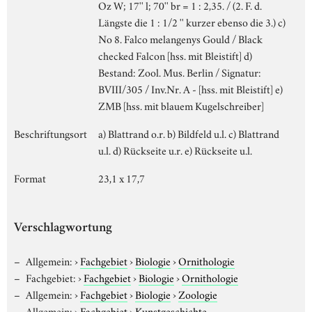
Oz W; 17'' l; 70'' br = 1 : 2,35. / (2. F. d.
Längste die 1 : 1/2 '' kurzer ebenso die 3.) c)
No 8. Falco melangenys Gould / Black
checked Falcon [hss. mit Bleistift] d)
Bestand: Zool. Mus. Berlin / Signatur:
BVIII/305 / Inv.Nr. A - [hss. mit Bleistift] e)
ZMB [hss. mit blauem Kugelschreiber]
Beschriftungsort
a) Blattrand o.r. b) Bildfeld u.l. c) Blattrand
u.l. d) Rückseite u.r. e) Rückseite u.l.
Format
23,1 x 17,7
Verschlagwortung
Allgemein:
›
Fachgebiet
›
Biologie
›
Ornithologie
Fachgebiet:
›
Fachgebiet
›
Biologie
›
Ornithologie
Allgemein:
›
Fachgebiet
›
Biologie
›
Zoologie
Allgemein:
›
Fachgebiet
›
Kunstgeschichte