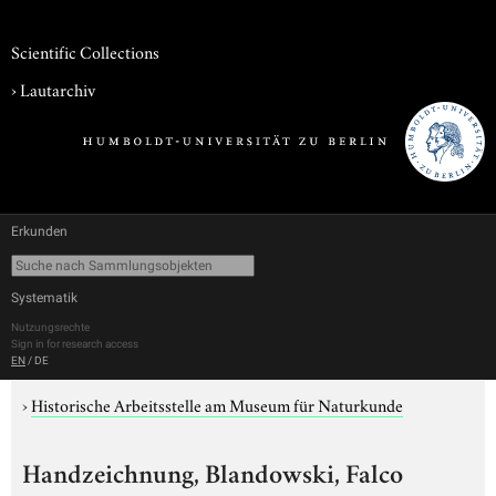
Scientific Collections
›
Lautarchiv
Erkunden
Systematik
Nutzungsrechte
Sign in for research access
EN
/
DE
›
Historische Arbeitsstelle am Museum für Naturkunde
Handzeichnung, Blandowski, Falco