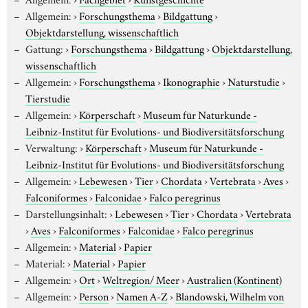
Allgemein:
›
Forschungsthema
›
Bildgattung
›
Objektdarstellung, wissenschaftlich
Gattung:
›
Forschungsthema
›
Bildgattung
›
Objektdarstellung,
wissenschaftlich
Allgemein:
›
Forschungsthema
›
Ikonographie
›
Naturstudie
›
Tierstudie
Allgemein:
›
Körperschaft
›
Museum für Naturkunde -
Leibniz-Institut für Evolutions- und Biodiversitätsforschung
Verwaltung:
›
Körperschaft
›
Museum für Naturkunde -
Leibniz-Institut für Evolutions- und Biodiversitätsforschung
Allgemein:
›
Lebewesen
›
Tier
›
Chordata
›
Vertebrata
›
Aves
›
Falconiformes
›
Falconidae
›
Falco peregrinus
Darstellungsinhalt:
›
Lebewesen
›
Tier
›
Chordata
›
Vertebrata
›
Aves
›
Falconiformes
›
Falconidae
›
Falco peregrinus
Allgemein:
›
Material
›
Papier
Material:
›
Material
›
Papier
Allgemein:
›
Ort
›
Weltregion/ Meer
›
Australien (Kontinent)
Allgemein:
›
Person
›
Namen A-Z
›
Blandowski, Wilhelm von