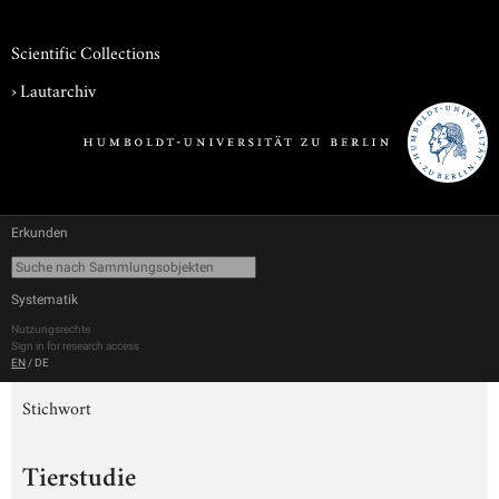
Scientific Collections
›
Lautarchiv
Erkunden
Systematik
Nutzungsrechte
Sign in for research access
EN
/
DE
Stichwort
Tierstudie