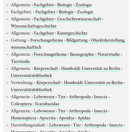
Allgemein:
›
Fachgebiet
›
Biologie
›
Zoologie
Fachgebiet:
›
Fachgebiet
›
Biologie
›
Zoologie
Allgemein:
›
Fachgebiet
›
Geschichtswissenschaft
›
Wissenschaftsgeschichte
Allgemein:
›
Fachgebiet
›
Kunstgeschichte
Gattung:
›
Forschungsthema
›
Bildgattung
›
Objektdarstellung,
wissenschaftlich
Allgemein:
›
Forschungsthema
›
Ikonographie
›
Naturstudie
›
Tierstudie
Allgemein:
›
Körperschaft
›
Humboldt-Universität zu Berlin
›
Universitätsbibliothek
Verwaltung:
›
Körperschaft
›
Humboldt-Universität zu Berlin
›
Universitätsbibliothek
Allgemein:
›
Lebewesen
›
Tier
›
Arthropoda
›
Insecta
›
Coleoptera
›
Scarabaeidae
Allgemein:
›
Lebewesen
›
Tier
›
Arthropoda
›
Insecta
›
Hymenoptera
›
Apocrita
›
Apoidea
›
Apidae
Darstellungsinhalt:
›
Lebewesen
›
Tier
›
Arthropoda
›
Insecta
›
Hymenoptera
›
Apocrita
›
Apoidea
›
Apidae