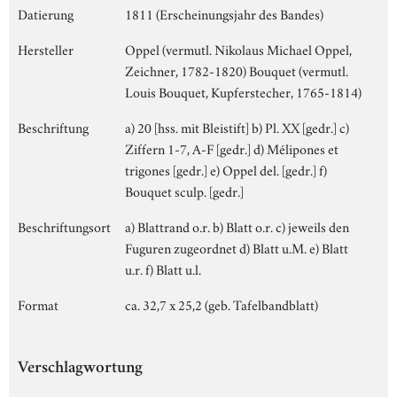
Datierung
1811 (Erscheinungsjahr des Bandes)
Hersteller
Oppel (vermutl. Nikolaus Michael Oppel,
Zeichner, 1782-1820) Bouquet (vermutl.
Louis Bouquet, Kupferstecher, 1765-1814)
Beschriftung
a) 20 [hss. mit Bleistift] b) Pl. XX [gedr.] c)
Ziffern 1-7, A-F [gedr.] d) Mélipones et
trigones [gedr.] e) Oppel del. [gedr.] f)
Bouquet sculp. [gedr.]
Beschriftungsort
a) Blattrand o.r. b) Blatt o.r. c) jeweils den
Fuguren zugeordnet d) Blatt u.M. e) Blatt
u.r. f) Blatt u.l.
Format
ca. 32,7 x 25,2 (geb. Tafelbandblatt)
Verschlagwortung