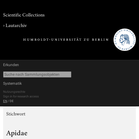
Scientific Collections
›
Lautarchiv
Erkunden
Systematik
Nutzungsrechte
Sign in for research access
EN
/
DE
Stichwort
Apidae