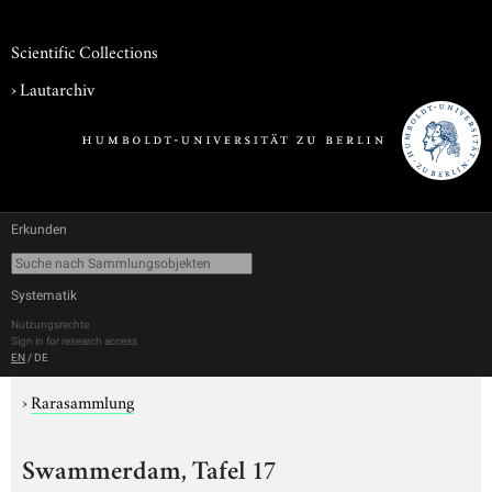
Scientific Collections
›
Lautarchiv
Erkunden
Systematik
Nutzungsrechte
Sign in for research access
EN
/
DE
›
Rarasammlung
Swammerdam, Tafel 17