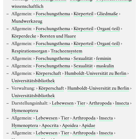
wissenschaftlich
Allgemein:
›
Forschungsthema
›
Körperteil
›
Gliedmaße
›
Mundwerkzeug
Allgemein:
›
Forschungsthema
›
Körperteil
›
Organ(-teil)
›
Körperdecke
›
Borsten und Haare
Allgemein:
›
Forschungsthema
›
Körperteil
›
Organ(-teil)
›
Respirationsorgan
›
Tracheensystem
Allgemein:
›
Forschungsthema
›
Sexualität
›
feminin
Allgemein:
›
Forschungsthema
›
Sexualität
›
maskulin
Allgemein:
›
Körperschaft
›
Humboldt-Universität zu Berlin
›
Universitätsbibliothek
Verwaltung:
›
Körperschaft
›
Humboldt-Universität zu Berlin
›
Universitätsbibliothek
Darstellungsinhalt:
›
Lebewesen
›
Tier
›
Arthropoda
›
Insecta
›
Hymenoptera
Allgemein:
›
Lebewesen
›
Tier
›
Arthropoda
›
Insecta
›
Hymenoptera
›
Apocrita
›
Apoidea
›
Apidae
Allgemein:
›
Lebewesen
›
Tier
›
Arthropoda
›
Insecta
›