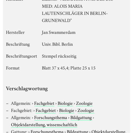
MED: ALOIS MARIA
LAUTENSCHLÄGER IN BERLIN-
GRUNEWALD"
Hersteller
Jan Swammerdam
Beschriftung
Univ. Bibl. Berlin
Beschriftungsort
Stempel rückseitig
Format
Blatt 37 x 45,4; Platte 25 x 15
Verschlagwortung
Allgemein:
›
Fachgebiet
›
Biologie
›
Zoologie
Fachgebiet:
›
Fachgebiet
›
Biologie
›
Zoologie
Allgemein:
›
Forschungsthema
›
Bildgattung
›
Objektdarstellung, wissenschaftlich
Gattung:
›
Forschungsthema
›
Bildgattung
›
Objektdarstellung,