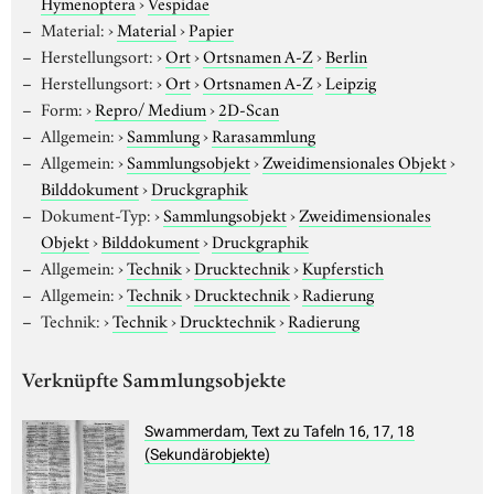
Hymenoptera
›
Vespidae
Material:
›
Material
›
Papier
Herstellungsort:
›
Ort
›
Ortsnamen A-Z
›
Berlin
Herstellungsort:
›
Ort
›
Ortsnamen A-Z
›
Leipzig
Form:
›
Repro/ Medium
›
2D-Scan
Allgemein:
›
Sammlung
›
Rarasammlung
Allgemein:
›
Sammlungsobjekt
›
Zweidimensionales Objekt
›
Bilddokument
›
Druckgraphik
Dokument-Typ:
›
Sammlungsobjekt
›
Zweidimensionales
Objekt
›
Bilddokument
›
Druckgraphik
Allgemein:
›
Technik
›
Drucktechnik
›
Kupferstich
Allgemein:
›
Technik
›
Drucktechnik
›
Radierung
Technik:
›
Technik
›
Drucktechnik
›
Radierung
Verknüpfte Sammlungsobjekte
Swammerdam, Text zu Tafeln 16, 17, 18
(Sekundärobjekte)