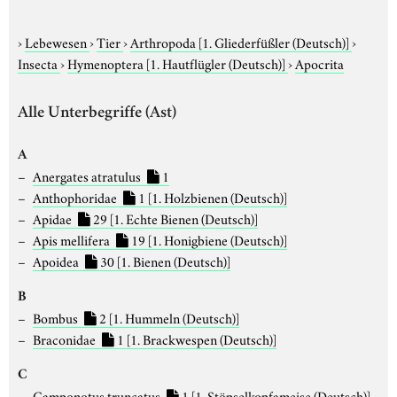
›
Lebewesen
›
Tier
›
Arthropoda
[1. Gliederfüßler (Deutsch)]
›
Insecta
›
Hymenoptera
[1. Hautflügler (Deutsch)]
›
Apocrita
Alle Unterbegriffe (Ast)
A
Anergates atratulus
1
Anthophoridae
1
[1. Holzbienen (Deutsch)]
Apidae
29
[1. Echte Bienen (Deutsch)]
Apis mellifera
19
[1. Honigbiene (Deutsch)]
Apoidea
30
[1. Bienen (Deutsch)]
B
Bombus
2
[1. Hummeln (Deutsch)]
Braconidae
1
[1. Brackwespen (Deutsch)]
C
Camponotus truncatus
1
[1. Stöpselkopfameise (Deutsch)]