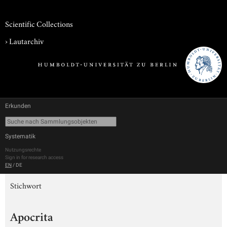
Scientific Collections
›
Lautarchiv
Erkunden
Systematik
Nutzungsrechte
Sign in for research access
EN
/
DE
Stichwort
Apocrita