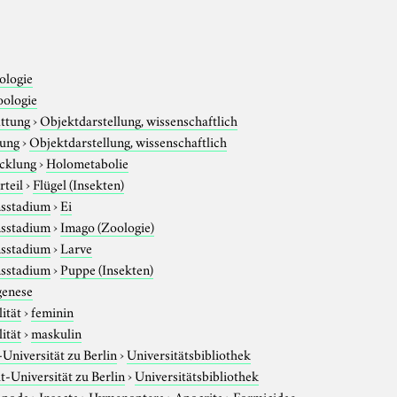
ologie
oologie
attung
›
Objektdarstellung, wissenschaftlich
tung
›
Objektdarstellung, wissenschaftlich
cklung
›
Holometabolie
rteil
›
Flügel (Insekten)
sstadium
›
Ei
sstadium
›
Imago (Zoologie)
sstadium
›
Larve
sstadium
›
Puppe (Insekten)
enese
ität
›
feminin
ität
›
maskulin
niversität zu Berlin
›
Universitätsbibliothek
-Universität zu Berlin
›
Universitätsbibliothek
opoda
›
Insecta
›
Hymenoptera
›
Apocrita
›
Formicidae