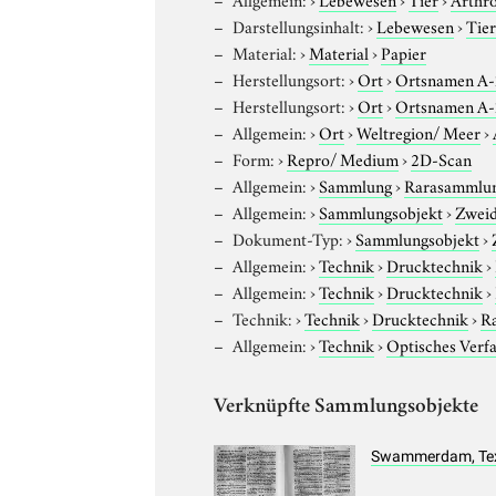
Darstellungsinhalt:
›
Lebewesen
›
Tie
Material:
›
Material
›
Papier
Herstellungsort:
›
Ort
›
Ortsnamen A
Herstellungsort:
›
Ort
›
Ortsnamen A
Allgemein:
›
Ort
›
Weltregion/ Meer
›
Form:
›
Repro/ Medium
›
2D-Scan
Allgemein:
›
Sammlung
›
Rarasammlu
Allgemein:
›
Sammlungsobjekt
›
Zweid
Dokument-Typ:
›
Sammlungsobjekt
›
Allgemein:
›
Technik
›
Drucktechnik
›
Allgemein:
›
Technik
›
Drucktechnik
›
Technik:
›
Technik
›
Drucktechnik
›
R
Allgemein:
›
Technik
›
Optisches Verf
Verknüpfte Sammlungsobjekte
Swammerdam, Text 