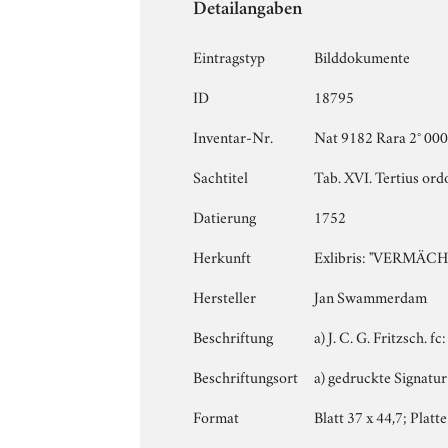
Detailangaben
Eintragstyp
Bilddokumente
ID
18795
Inventar-Nr.
Nat 9182 Rara 2° 0
Sachtitel
Tab. XVI. Tertius or
Datierung
1752
Herkunft
Exlibris: "VERM
Hersteller
Jan Swammerdam
Beschriftung
a) J. C. G. Fritzsch. fc
Beschriftungsort
a) gedruckte Signatur
Format
Blatt 37 x 44,7; Platte