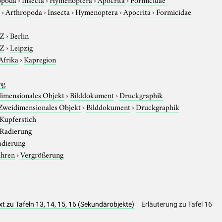
r
›
Arthropoda
›
Insecta
›
Hymenoptera
›
Apocrita
›
Formicidae
-Z
›
Berlin
-Z
›
Leipzig
Afrika
›
Kapregion
ng
imensionales Objekt
›
Bilddokument
›
Druckgraphik
Zweidimensionales Objekt
›
Bilddokument
›
Druckgraphik
Kupferstich
Radierung
adierung
ahren
›
Vergrößerung
zu Tafeln 13, 14, 15, 16 (Sekundärobjekte)
Erläuterung zu Tafel 16