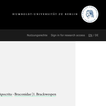
Nutzungsrechte
Sign in for research access
EN
/
DE
Apocrita
›
Braconidae
[1. Brackwespen