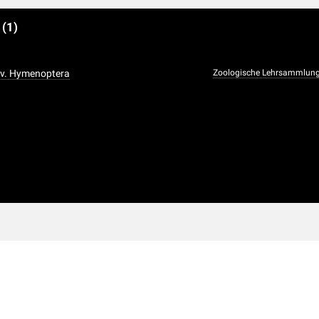
e
(1)
iv. Hymenoptera
Zoologische Lehrsammlun