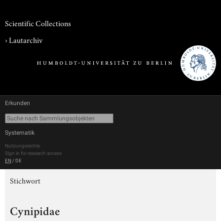
Scientific Collections
›
Lautarchiv
Erkunden
Systematik
Nutzungsrechte
Sign in for research access
EN
/
DE
Stichwort
Cynipidae