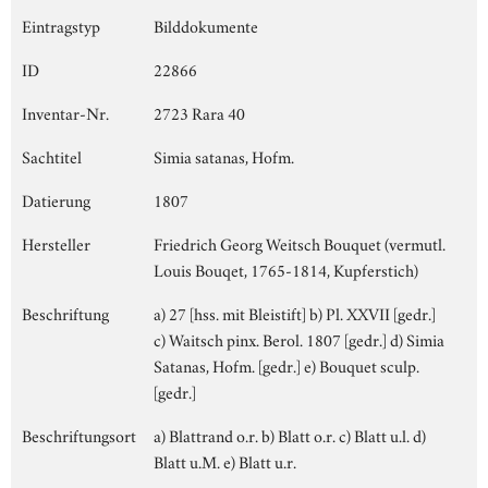
Eintragstyp
Bilddokumente
ID
22866
Inventar-Nr.
2723 Rara 40
Sachtitel
Simia satanas, Hofm.
Datierung
1807
Hersteller
Friedrich Georg Weitsch Bouquet (vermutl.
Louis Bouqet, 1765-1814, Kupferstich)
Beschriftung
a) 27 [hss. mit Bleistift] b) Pl. XXVII [gedr.]
c) Waitsch pinx. Berol. 1807 [gedr.] d) Simia
Satanas, Hofm. [gedr.] e) Bouquet sculp.
[gedr.]
Beschriftungsort
a) Blattrand o.r. b) Blatt o.r. c) Blatt u.l. d)
Blatt u.M. e) Blatt u.r.