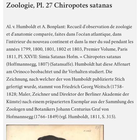
Zoologie, Pl. 27 Chiropotes satanas
Al. v. Humboldt et A. Bonplant: Recueil d'observation de zoologie
et d'anatomie comparée, faites dans l'océan atlantique, dans
l'intérieur du nouveau continent et dans la mer du sud pendant les
années 1799, 1800, 1801, 1802 et 1803, Premier Volume, Paris
1811, Pl. XXVII: Simia Satanas Hofm. = Chiropotes satanas
(Hoffmannsegg, 1807) (Satansaffe). Humboldt hat diese Affenart
am Orinoco beobachtet und ihr Verhalten studiert. Die
Zeichnung, nach welcher der von Humboldt publizierte Stich
gefertigt wurde, stammt von Friedrich Georg Weitsch (1758-
1828; Maler, Zeichner und Direktor der Berliner Akademie der
Künste) nach einem präparierten Exemplar aus der Sammlung des
Zoologen und Botanikers Johann Centurius Graf von
Hofmannsegg (1766-1849) (vgl. Humboldt, 1811, S. 315).