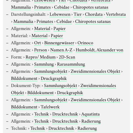
Mammalia
›
Primates
›
Cebidae
›
Chiropotes satanas
Darstellungsinhalt:
›
Lebewesen
›
Tier
›
Chordata
›
Vertebrata
›
Mammalia
›
Primates
›
Cebidae
›
Chiropotes satanas
Allgemein:
›
Material
›
Papier
Material:
›
Material
›
Papier
Allgemein:
›
Ort
›
Binnengewässer
›
Orinoco
Allgemein:
›
Person
›
Namen A-Z
›
Humboldt, Alexander von
Form:
›
Repro/ Medium
›
2D-Scan
Allgemein:
›
Sammlung
›
Rarasammlung
Allgemein:
›
Sammlungsobjekt
›
Zweidimensionales Objekt
›
Bilddokument
›
Druckgraphik
Dokument-Typ:
›
Sammlungsobjekt
›
Zweidimensionales
Objekt
›
Bilddokument
›
Druckgraphik
Allgemein:
›
Sammlungsobjekt
›
Zweidimensionales Objekt
›
Bilddokument
›
Tafelwerk
Allgemein:
›
Technik
›
Drucktechnik
›
Aquatinta
Allgemein:
›
Technik
›
Drucktechnik
›
Radierung
Technik:
›
Technik
›
Drucktechnik
›
Radierung