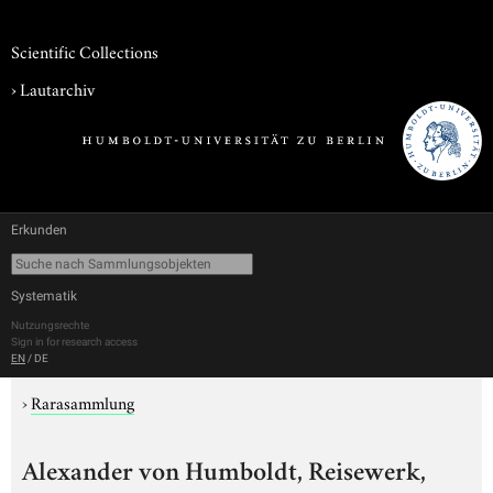
Scientific Collections
›
Lautarchiv
Erkunden
Systematik
Nutzungsrechte
Sign in for research access
EN
/
DE
›
Rarasammlung
Alexander von Humboldt, Reisewerk,