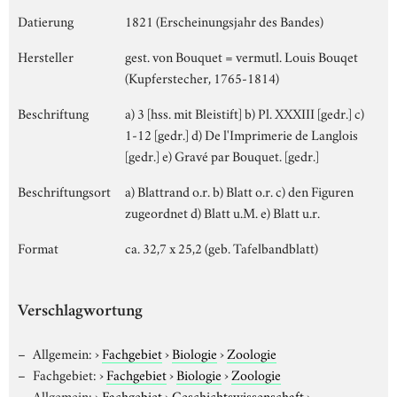
Datierung
1821 (Erscheinungsjahr des Bandes)
Hersteller
gest. von Bouquet = vermutl. Louis Bouqet
(Kupferstecher, 1765-1814)
Beschriftung
a) 3 [hss. mit Bleistift] b) Pl. XXXIII [gedr.] c)
1-12 [gedr.] d) De l'Imprimerie de Langlois
[gedr.] e) Gravé par Bouquet. [gedr.]
Beschriftungsort
a) Blattrand o.r. b) Blatt o.r. c) den Figuren
zugeordnet d) Blatt u.M. e) Blatt u.r.
Format
ca. 32,7 x 25,2 (geb. Tafelbandblatt)
Verschlagwortung
Allgemein:
›
Fachgebiet
›
Biologie
›
Zoologie
Fachgebiet:
›
Fachgebiet
›
Biologie
›
Zoologie
Allgemein:
›
Fachgebiet
›
Geschichtswissenschaft
›