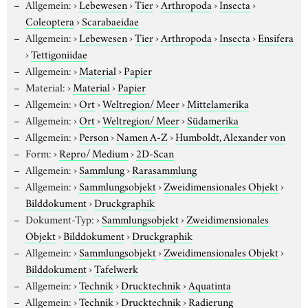
Allgemein:
›
Lebewesen
›
Tier
›
Arthropoda
›
Insecta
›
Coleoptera
›
Scarabaeidae
Allgemein:
›
Lebewesen
›
Tier
›
Arthropoda
›
Insecta
›
Ensifera
›
Tettigoniidae
Allgemein:
›
Material
›
Papier
Material:
›
Material
›
Papier
Allgemein:
›
Ort
›
Weltregion/ Meer
›
Mittelamerika
Allgemein:
›
Ort
›
Weltregion/ Meer
›
Südamerika
Allgemein:
›
Person
›
Namen A-Z
›
Humboldt, Alexander von
Form:
›
Repro/ Medium
›
2D-Scan
Allgemein:
›
Sammlung
›
Rarasammlung
Allgemein:
›
Sammlungsobjekt
›
Zweidimensionales Objekt
›
Bilddokument
›
Druckgraphik
Dokument-Typ:
›
Sammlungsobjekt
›
Zweidimensionales
Objekt
›
Bilddokument
›
Druckgraphik
Allgemein:
›
Sammlungsobjekt
›
Zweidimensionales Objekt
›
Bilddokument
›
Tafelwerk
Allgemein:
›
Technik
›
Drucktechnik
›
Aquatinta
Allgemein:
›
Technik
›
Drucktechnik
›
Radierung