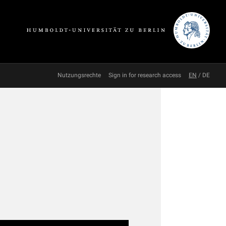
Nutzungsrechte
Sign in for research access
EN
/
DE