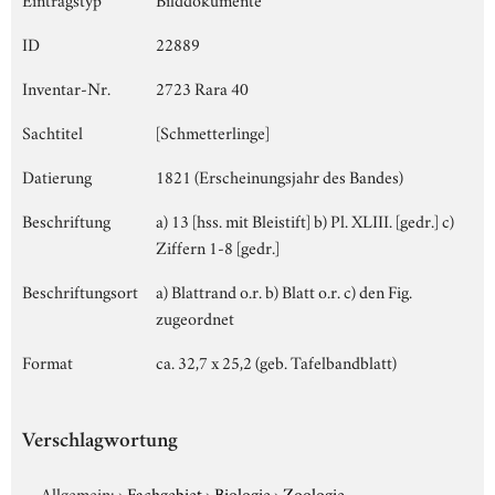
ID
22889
Inventar-Nr.
2723 Rara 40
Sachtitel
[Schmetterlinge]
Datierung
1821 (Erscheinungsjahr des Bandes)
Beschriftung
a) 13 [hss. mit Bleistift] b) Pl. XLIII. [gedr.] c)
Ziffern 1-8 [gedr.]
Beschriftungsort
a) Blattrand o.r. b) Blatt o.r. c) den Fig.
zugeordnet
Format
ca. 32,7 x 25,2 (geb. Tafelbandblatt)
Verschlagwortung
Allgemein:
›
Fachgebiet
›
Biologie
›
Zoologie