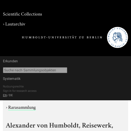
Scientific Collections
›
Lautarchiv
Erkunden
Systematik
Nutzungsrechte
Sign in for research access
EN
/
DE
›
Rarasammlung
Alexander von Humboldt, Reisewerk,