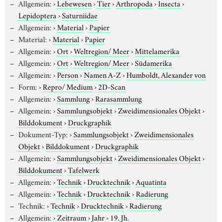
Allgemein:
›
Lebewesen
›
Tier
›
Arthropoda
›
Insecta
›
Lepidoptera
›
Saturniidae
Allgemein:
›
Material
›
Papier
Material:
›
Material
›
Papier
Allgemein:
›
Ort
›
Weltregion/ Meer
›
Mittelamerika
Allgemein:
›
Ort
›
Weltregion/ Meer
›
Südamerika
Allgemein:
›
Person
›
Namen A-Z
›
Humboldt, Alexander von
Form:
›
Repro/ Medium
›
2D-Scan
Allgemein:
›
Sammlung
›
Rarasammlung
Allgemein:
›
Sammlungsobjekt
›
Zweidimensionales Objekt
›
Bilddokument
›
Druckgraphik
Dokument-Typ:
›
Sammlungsobjekt
›
Zweidimensionales
Objekt
›
Bilddokument
›
Druckgraphik
Allgemein:
›
Sammlungsobjekt
›
Zweidimensionales Objekt
›
Bilddokument
›
Tafelwerk
Allgemein:
›
Technik
›
Drucktechnik
›
Aquatinta
Allgemein:
›
Technik
›
Drucktechnik
›
Radierung
Technik:
›
Technik
›
Drucktechnik
›
Radierung
Allgemein:
›
Zeitraum
›
Jahr
›
19. Jh.