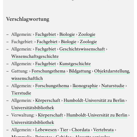
Verschlagwortung
Allgemein:
›
Fachgebiet
›
Biologie
›
Zoologie
Fachgebiet:
›
Fachgebiet
›
Biologie
›
Zoologie
Allgemein:
›
Fachgebiet
›
Geschichtswissenschaft
›
Wissenschaftsgeschichte
Allgemein:
›
Fachgebiet
›
Kunstgeschichte
Gattung:
›
Forschungsthema
›
Bildgattung
›
Objektdarstellung,
wissenschaftlich
Allgemein:
›
Forschungsthema
›
Ikonographie
›
Naturstudie
›
Tierstudie
Allgemein:
›
Körperschaft
›
Humboldt-Universität zu Berlin
›
Universitätsbibliothek
Verwaltung:
›
Körperschaft
›
Humboldt-Universität zu Berlin
›
Universitätsbibliothek
Allgemein:
›
Lebewesen
›
Tier
›
Chordata
›
Vertebrata
›
Mammalia
›
Primates
›
Cebidae
›
Alouatta seniculus