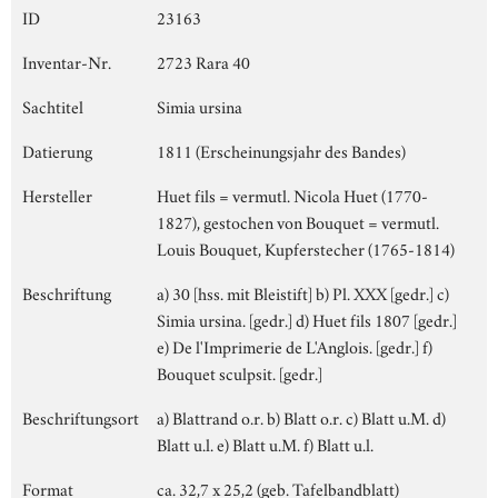
ID
23163
Inventar-Nr.
2723 Rara 40
Sachtitel
Simia ursina
Datierung
1811 (Erscheinungsjahr des Bandes)
Hersteller
Huet fils = vermutl. Nicola Huet (1770-
1827), gestochen von Bouquet = vermutl.
Louis Bouquet, Kupferstecher (1765-1814)
Beschriftung
a) 30 [hss. mit Bleistift] b) Pl. XXX [gedr.] c)
Simia ursina. [gedr.] d) Huet fils 1807 [gedr.]
e) De l'Imprimerie de L'Anglois. [gedr.] f)
Bouquet sculpsit. [gedr.]
Beschriftungsort
a) Blattrand o.r. b) Blatt o.r. c) Blatt u.M. d)
Blatt u.l. e) Blatt u.M. f) Blatt u.l.
Format
ca. 32,7 x 25,2 (geb. Tafelbandblatt)