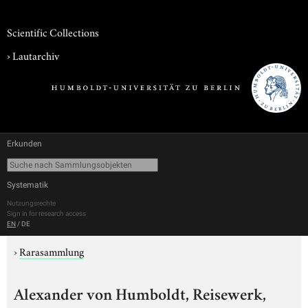
Scientific Collections
›
Lautarchiv
Erkunden
Systematik
Nutzungsrechte
Sign in for research access
EN
/
DE
›
Rarasammlung
Alexander von Humboldt, Reisewerk,