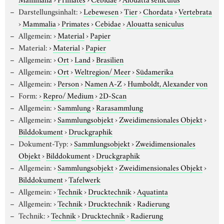
Darstellungsinhalt:
›
Lebewesen
›
Tier
›
Chordata
›
Vertebrata
›
Mammalia
›
Primates
›
Cebidae
›
Alouatta seniculus
Allgemein:
›
Material
›
Papier
Material:
›
Material
›
Papier
Allgemein:
›
Ort
›
Land
›
Brasilien
Allgemein:
›
Ort
›
Weltregion/ Meer
›
Südamerika
Allgemein:
›
Person
›
Namen A-Z
›
Humboldt, Alexander von
Form:
›
Repro/ Medium
›
2D-Scan
Allgemein:
›
Sammlung
›
Rarasammlung
Allgemein:
›
Sammlungsobjekt
›
Zweidimensionales Objekt
›
Bilddokument
›
Druckgraphik
Dokument-Typ:
›
Sammlungsobjekt
›
Zweidimensionales
Objekt
›
Bilddokument
›
Druckgraphik
Allgemein:
›
Sammlungsobjekt
›
Zweidimensionales Objekt
›
Bilddokument
›
Tafelwerk
Allgemein:
›
Technik
›
Drucktechnik
›
Aquatinta
Allgemein:
›
Technik
›
Drucktechnik
›
Radierung
Technik:
›
Technik
›
Drucktechnik
›
Radierung