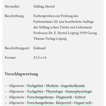
Hersteller
Stilling, Hertel
Beschriftung
Farbenproben zur Prüfung des
Farbensinnes 20. neu bearbeitete Auflage
der Stilling´schen Tafeln von Geheimrat
Professor Dr. E. Hertel Leipzig 1939 Georg
Thieme Verlag Leipzig
Beschriftungsort
Einband
Format
23,5 x 16
Verschlagwortung
Allgemein:
›
Fachgebiet
›
Medizin
›
Augenheilkunde
Allgemein:
›
Fachgebiet
›
Physiologie
›
Sinnesphysiologie
Allgemein:
›
Forschungsthema
›
Diagnostik
›
Sehtest
Allgemein:
›
Forschungsthema
›
Körperteil
›
Organ(-teil)
›