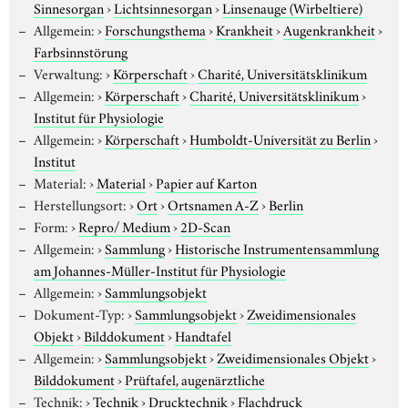
Sinnesorgan
›
Lichtsinnesorgan
›
Linsenauge (Wirbeltiere)
Allgemein:
›
Forschungsthema
›
Krankheit
›
Augenkrankheit
›
Farbsinnstörung
Verwaltung:
›
Körperschaft
›
Charité, Universitätsklinikum
Allgemein:
›
Körperschaft
›
Charité, Universitätsklinikum
›
Institut für Physiologie
Allgemein:
›
Körperschaft
›
Humboldt-Universität zu Berlin
›
Institut
Material:
›
Material
›
Papier auf Karton
Herstellungsort:
›
Ort
›
Ortsnamen A-Z
›
Berlin
Form:
›
Repro/ Medium
›
2D-Scan
Allgemein:
›
Sammlung
›
Historische Instrumentensammlung
am Johannes-Müller-Institut für Physiologie
Allgemein:
›
Sammlungsobjekt
Dokument-Typ:
›
Sammlungsobjekt
›
Zweidimensionales
Objekt
›
Bilddokument
›
Handtafel
Allgemein:
›
Sammlungsobjekt
›
Zweidimensionales Objekt
›
Bilddokument
›
Prüftafel, augenärztliche
Technik:
›
Technik
›
Drucktechnik
›
Flachdruck