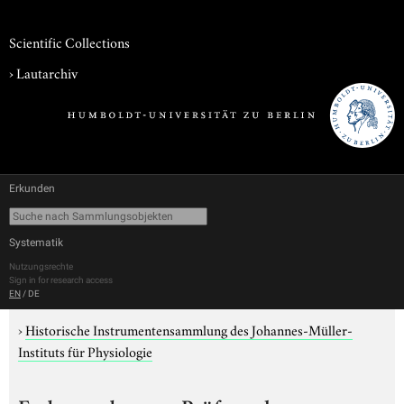
Scientific Collections
›
Lautarchiv
Erkunden
Systematik
Nutzungsrechte
Sign in for research access
EN
/
DE
›
Historische Instrumentensammlung des Johannes-Müller-
Instituts für Physiologie