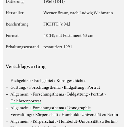
Datierung
1956 (1841)
Hersteller
Werner Braun, nach Ludwig Wichmann
Beschriftung
FICHTE [v. M.]
Format
48 (H); mit Postament 63 cm
Erhaltungszustand
restauriert 1991
Verschlagwortung
Fachgebiet:
›
Fachgebiet
›
Kunstgeschichte
Gattung:
›
Forschungsthema
›
Bildgattung
›
Porträt
Allgemein:
›
Forschungsthema
›
Bildgattung
›
Porträt
›
Gelehrtenporträt
Allgemein:
›
Forschungsthema
›
Ikonographie
Verwaltung:
›
Körperschaft
›
Humboldt-Universität zu Berlin
Allgemein:
›
Körperschaft
›
Humboldt-Universität zu Berlin
›