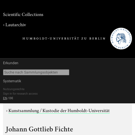
Scientific Collections
›
Lautarchiv
Erkunden
Systematik
Nutzungsrechte
Sign in for research access
EN
/
DE
›
Kunstsammlung / Kustodie der Humboldt-Universität
Johann Gottlieb Fichte