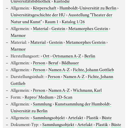
Universitätsbibliothek
›
Kustodie
Allgemein:
›
Körperschaft
›
Humboldt-Universität zu Berlin
›
Universitätsgeschichte der HU
›
Ausstellung "Theater der
Natur und Kunst"
›
Raum 1
›
Katalog 1/26
Allgemein:
›
Material
›
Gestein
›
Metamorphes Gestein
›
Marmor
Material:
›
Material
›
Gestein
›
Metamorphes Gestein
›
Marmor
Herstellungsort:
›
Ort
›
Ortsnamen A-Z
›
Berlin
Allgemein:
›
Person
›
Beruf
›
Bildhauer
Allgemein:
›
Person
›
Namen A-Z
›
Fichte, Johann Gottlieb
Darstellungsinhalt:
›
Person
›
Namen A-Z
›
Fichte, Johann
Gottlieb
Allgemein:
›
Person
›
Namen A-Z
›
Wichmann, Karl
Form:
›
Repro/ Medium
›
2D-Scan
Allgemein:
›
Sammlung
›
Kunstsammlung der Humboldt-
Universität zu Berlin
Allgemein:
›
Sammlungsobjekt
›
Artefakt
›
Plastik
›
Büste
Dokument-Typ:
›
Sammlungsobjekt
›
Artefakt
›
Plastik
›
Büste