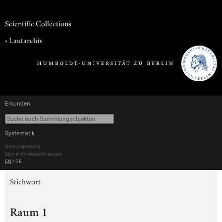
Scientific Collections
›
Lautarchiv
Erkunden
Systematik
Nutzungsrechte
Sign in for research access
EN
/
DE
Stichwort
Raum 1