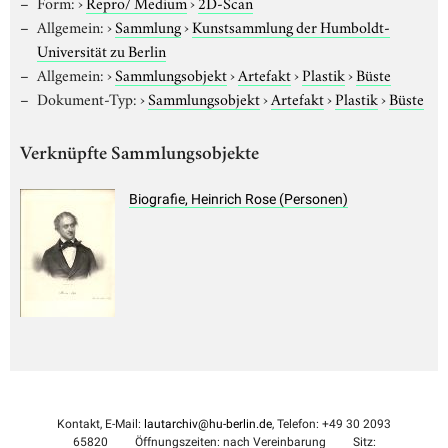
Form:
›
Repro/ Medium
›
2D-Scan
Allgemein:
›
Sammlung
›
Kunstsammlung der Humboldt-
Universität zu Berlin
Allgemein:
›
Sammlungsobjekt
›
Artefakt
›
Plastik
›
Büste
Dokument-Typ:
›
Sammlungsobjekt
›
Artefakt
›
Plastik
›
Büste
Verknüpfte Sammlungsobjekte
Biografie, Heinrich Rose (Personen)
Kontakt, E-Mail:
lautarchiv@hu-berlin.de
, Telefon: +49 30 2093
65820
Öffnungszeiten: nach Vereinbarung
Sitz: