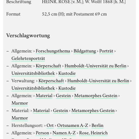
Beschriftung
HEINR. ROSE [v. M.]; W. Wolff 1868 [h. M.]
Format
52,5 cm (H); mit Postament 69 cm
Verschlagwortung
Allgemein:
›
Forschungsthema
›
Bildgattung
›
Porträt
›
Gelehrtenporträt
Allgemein:
›
Körperschaft
›
Humboldt-Universität zu Berlin
›
Universitätsbibliothek
›
Kustodie
Verwaltung:
›
Körperschaft
›
Humboldt-Universität zu Berlin
›
Universitätsbibliothek
›
Kustodie
Allgemein:
›
Material
›
Gestein
›
Metamorphes Gestein
›
Marmor
Material:
›
Material
›
Gestein
›
Metamorphes Gestein
›
Marmor
Herstellungsort:
›
Ort
›
Ortsnamen A-Z
›
Berlin
Allgemein:
›
Person
›
Namen A-Z
›
Rose, Heinrich