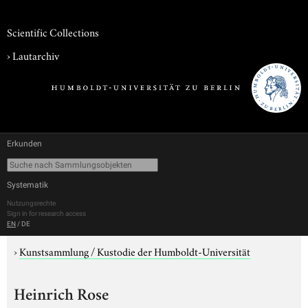
Scientific Collections
›
Lautarchiv
Erkunden
Systematik
Nutzungsrechte
Sign in for research access
EN
/
DE
›
Kunstsammlung / Kustodie der Humboldt-Universität
Heinrich Rose