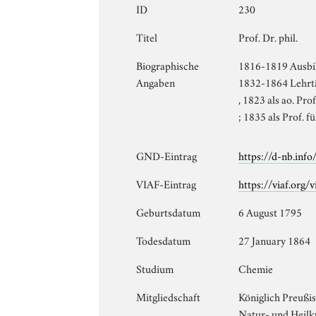
ID
230
Titel
Prof. Dr. phil.
Biographische
1816-1819 Ausbil
Angaben
1832-1864 Lehrtät
, 1823 als ao. Prof
; 1835 als Prof. 
GND-Eintrag
https://d-nb.inf
VIAF-Eintrag
https://viaf.org
Geburtsdatum
6 August 1795
Todesdatum
27 January 1864
Studium
Chemie
Mitgliedschaft
Königlich Preußi
Natur- und Heil