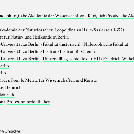
andenburgische Akademie der Wissenschaften
›
Königlich Preußische Ak
kademie der Naturforscher, Leopoldina zu Halle/Saale (seit 1652)
ft für Natur- und Heilkunde in Berlin
niversität zu Berlin
›
Fakultät (historisch)
›
Philosophische Fakultät
niversität zu Berlin
›
Institut
›
Institut für Chemie
niversität zu Berlin
›
Universitätsgeschichte der HU
›
Friedrich-Wilhe
erlin
rlin
rden Pour le Mérite für Wissenschaften und Künste
e, Heinrich
Heinrich
on
›
Professor, ordentlicher
he Objekte)