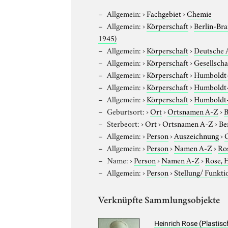
Allgemein:
›
Fachgebiet
›
Chemie
Allgemein:
›
Körperschaft
›
Berlin-Br
1945)
Allgemein:
›
Körperschaft
›
Deutsche A
Allgemein:
›
Körperschaft
›
Gesellscha
Allgemein:
›
Körperschaft
›
Humboldt-U
Allgemein:
›
Körperschaft
›
Humboldt-U
Allgemein:
›
Körperschaft
›
Humboldt-U
Geburtsort:
›
Ort
›
Ortsnamen A-Z
›
B
Sterbeort:
›
Ort
›
Ortsnamen A-Z
›
Be
Allgemein:
›
Person
›
Auszeichnung
›
O
Allgemein:
›
Person
›
Namen A-Z
›
Ros
Name:
›
Person
›
Namen A-Z
›
Rose, 
Allgemein:
›
Person
›
Stellung/ Funkti
Verknüpfte Sammlungsobjekte
Heinrich Rose (Plastisc