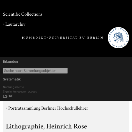
Scientific Collections
›
Lautarchiv
Erkunden
Systematik
Nutzungsrechte
Sign in for research access
EN
/
DE
›
Porträtsammlung Berliner Hochschullehrer
Lithographie, Heinrich Rose