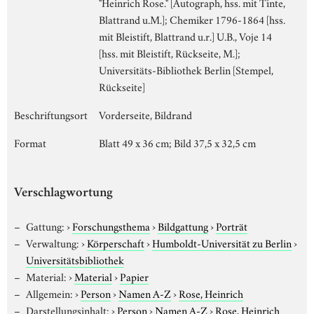
"Heinrich Rose." [Autograph, hss. mit Tinte,
Blattrand u.M.]; Chemiker 1796-1864 [hss.
mit Bleistift, Blattrand u.r.] U.B., Voje 14
[hss. mit Bleistift, Rückseite, M.];
Universitäts-Bibliothek Berlin [Stempel,
Rückseite]
Beschriftungsort
Vorderseite, Bildrand
Format
Blatt 49 x 36 cm; Bild 37,5 x 32,5 cm
Verschlagwortung
Gattung:
›
Forschungsthema
›
Bildgattung
›
Porträt
Verwaltung:
›
Körperschaft
›
Humboldt-Universität zu Berlin
›
Universitätsbibliothek
Material:
›
Material
›
Papier
Allgemein:
›
Person
›
Namen A-Z
›
Rose, Heinrich
Darstellungsinhalt:
›
Person
›
Namen A-Z
›
Rose, Heinrich