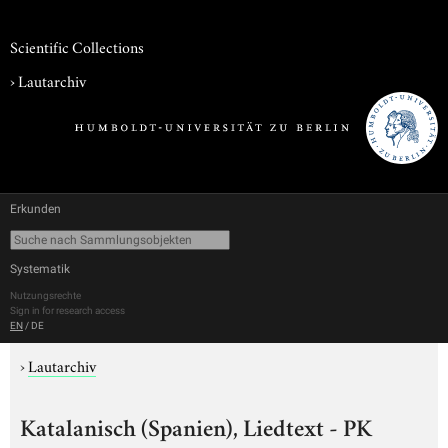
Scientific Collections
›
Lautarchiv
Erkunden
Systematik
Nutzungsrechte
Sign in for research access
EN
/
DE
›
Lautarchiv
Katalanisch (Spanien), Liedtext - PK