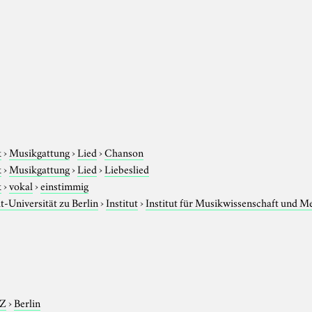
k
›
Musikgattung
›
Lied
›
Chanson
k
›
Musikgattung
›
Lied
›
Liebeslied
k
›
vokal
›
einstimmig
-Universität zu Berlin
›
Institut
›
Institut für Musikwissenschaft und M
-Z
›
Berlin