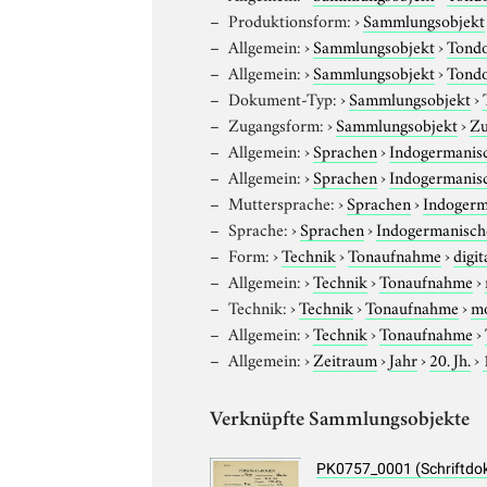
Produktionsform:
›
Sammlungsobjekt
Allgemein:
›
Sammlungsobjekt
›
Tond
Allgemein:
›
Sammlungsobjekt
›
Tond
Dokument-Typ:
›
Sammlungsobjekt
›
Zugangsform:
›
Sammlungsobjekt
›
Zu
Allgemein:
›
Sprachen
›
Indogermanis
Allgemein:
›
Sprachen
›
Indogermanis
Muttersprache:
›
Sprachen
›
Indogerm
Sprache:
›
Sprachen
›
Indogermanisch
Form:
›
Technik
›
Tonaufnahme
›
digit
Allgemein:
›
Technik
›
Tonaufnahme
›
Technik:
›
Technik
›
Tonaufnahme
›
m
Allgemein:
›
Technik
›
Tonaufnahme
›
Allgemein:
›
Zeitraum
›
Jahr
›
20. Jh.
›
Verknüpfte Sammlungsobjekte
PK0757_0001 (Schriftdo