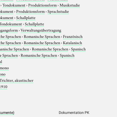
›
Tondokument
›
Produktionsform
›
Musikstudie
okument
›
Produktionsform
›
Sprachstudie
okument
›
Schallplatte
Tondokument
›
Schallplatte
gangsform
›
Verwaltungsübertragung
che Sprachen
›
Romanische Sprachen
›
Französisch
che Sprachen
›
Romanische Sprachen
›
Katalanisch
anische Sprachen
›
Romanische Sprachen
›
Spanisch
e Sprachen
›
Romanische Sprachen
›
Spanisch
al
mono
ono
Trichter, akustischer
1910
kumente)
Dokumentation PK