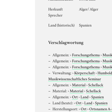
Herkunft
Alger/ Alger
Sprecher
Land (historisch)
Spanien
Verschlagwortung
Allgemein:
›
Forschungsthema
›
Musi
Allgemein:
›
Forschungsthema
›
Musi
Allgemein:
›
Forschungsthema
›
Musi
Verwaltung:
›
Körperschaft
›
Humboldt
Musikwissenschaftliches Seminar
Allgemein:
›
Material
›
Schellack
Material:
›
Material
›
Schellack
Allgemein:
›
Ort
›
Land
›
Spanien
Land (heute):
›
Ort
›
Land
›
Spanien
Herstellungsort:
›
Ort
›
Ortsnamen A