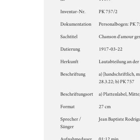
Inventar-Nr.
PK 757/2
Dokumentation
Personalbogen: PK 757
Sachtitel
Chanson d'amour ges
Datierung
1917-03-22
Herkunft
Lautabteilung an der
Beschriftung
a) [handschriftlich, 
28.3.22; b) PK 757
Beschriftungsort
a) Plattenlabel, Mitte;
Format
27 cm
Sprecher /
Jean Baptiste Rodrig
Sänger
Aufnahmedauer
01:12 min.