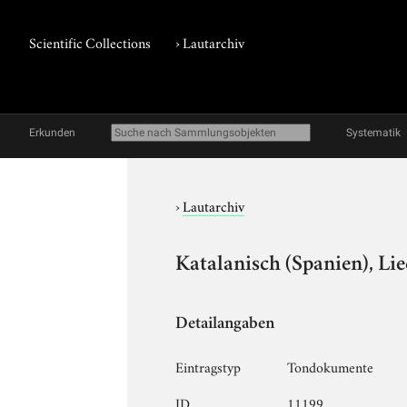
Scientific Collections
›
Lautarchiv
Erkunden
Systematik
›
Lautarchiv
Katalanisch (Spanien), Li
Detailangaben
Eintragstyp
Tondokumente
ID
11199