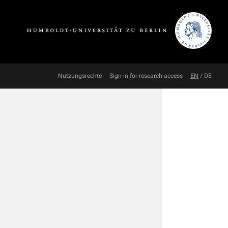
Nutzungsrechte
Sign in for research access
EN
/
DE