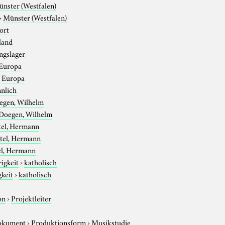
nster (Westfalen)
›
Münster (Westfalen)
ort
land
ngslager
Europa
›
Europa
nlich
egen, Wilhelm
Doegen, Wilhelm
tel, Hermann
tel, Hermann
el, Hermann
igkeit
›
katholisch
gkeit
›
katholisch
on
›
Projektleiter
okument
›
Produktionsform
›
Musikstudie