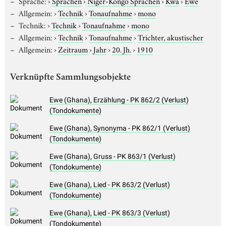
Sprache:
›
Sprachen
›
Niger-Kongo Sprachen
›
Kwa
›
Ewe
Allgemein:
›
Technik
›
Tonaufnahme
›
mono
Technik:
›
Technik
›
Tonaufnahme
›
mono
Allgemein:
›
Technik
›
Tonaufnahme
›
Trichter, akustischer
Allgemein:
›
Zeitraum
›
Jahr
›
20. Jh.
›
1910
Verknüpfte Sammlungsobjekte
Ewe (Ghana), Erzählung - PK 862/2 (Verlust)
(Tondokumente)
Ewe (Ghana), Synonyma - PK 862/1 (Verlust)
(Tondokumente)
Ewe (Ghana), Gruss - PK 863/1 (Verlust)
(Tondokumente)
Ewe (Ghana), Lied - PK 863/2 (Verlust)
(Tondokumente)
Ewe (Ghana), Lied - PK 863/3 (Verlust)
(Tondokumente)