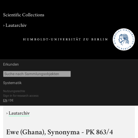
Scientific Collections
›
Lautarchiv
Erkunden
Systematik
Nutzungsrechte
Sign in for research access
EN
/
DE
›
Lautarchiv
Ewe (Ghana), Synonyma - PK 863/4