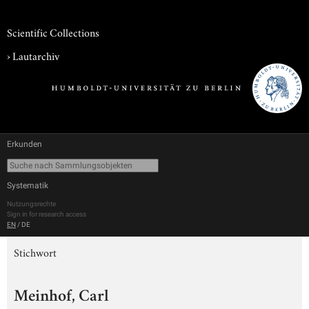
Scientific Collections
›
Lautarchiv
Erkunden
Systematik
Nutzungsrechte
Sign in for research access
EN
/
DE
Stichwort
Meinhof, Carl