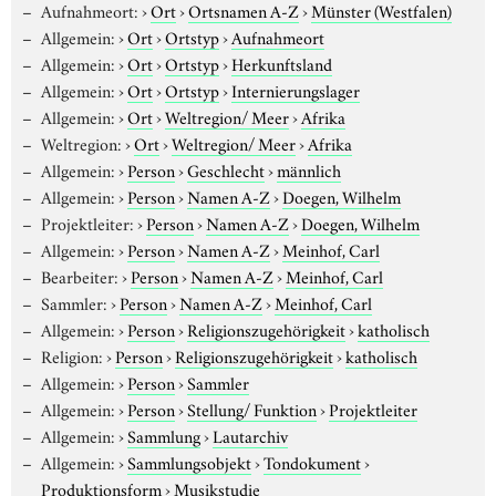
Aufnahmeort:
›
Ort
›
Ortsnamen A-Z
›
Münster (Westfalen)
Allgemein:
›
Ort
›
Ortstyp
›
Aufnahmeort
Allgemein:
›
Ort
›
Ortstyp
›
Herkunftsland
Allgemein:
›
Ort
›
Ortstyp
›
Internierungslager
Allgemein:
›
Ort
›
Weltregion/ Meer
›
Afrika
Weltregion:
›
Ort
›
Weltregion/ Meer
›
Afrika
Allgemein:
›
Person
›
Geschlecht
›
männlich
Allgemein:
›
Person
›
Namen A-Z
›
Doegen, Wilhelm
Projektleiter:
›
Person
›
Namen A-Z
›
Doegen, Wilhelm
Allgemein:
›
Person
›
Namen A-Z
›
Meinhof, Carl
Bearbeiter:
›
Person
›
Namen A-Z
›
Meinhof, Carl
Sammler:
›
Person
›
Namen A-Z
›
Meinhof, Carl
Allgemein:
›
Person
›
Religionszugehörigkeit
›
katholisch
Religion:
›
Person
›
Religionszugehörigkeit
›
katholisch
Allgemein:
›
Person
›
Sammler
Allgemein:
›
Person
›
Stellung/ Funktion
›
Projektleiter
Allgemein:
›
Sammlung
›
Lautarchiv
Allgemein:
›
Sammlungsobjekt
›
Tondokument
›
Produktionsform
›
Musikstudie