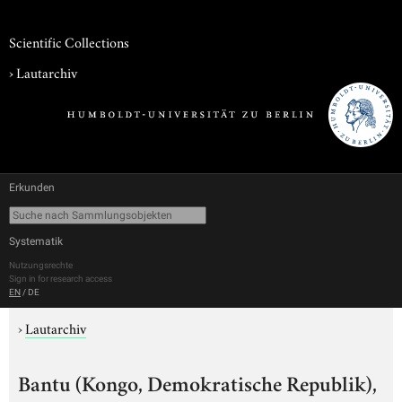
Scientific Collections
›
Lautarchiv
Erkunden
Systematik
Nutzungsrechte
Sign in for research access
EN
/
DE
›
Lautarchiv
Bantu (Kongo, Demokratische Republik),