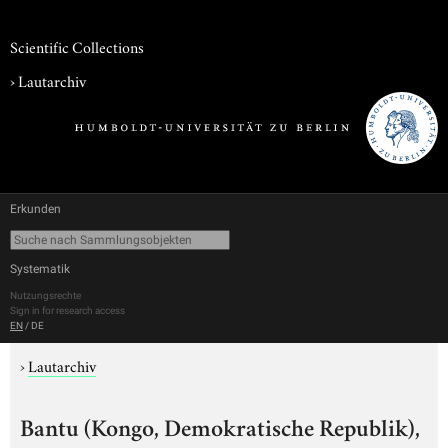
Scientific Collections
›
Lautarchiv
Erkunden
Systematik
Nutzungsrechte
Sign in for research access
EN
/
DE
›
Lautarchiv
Bantu (Kongo, Demokratische Republik),