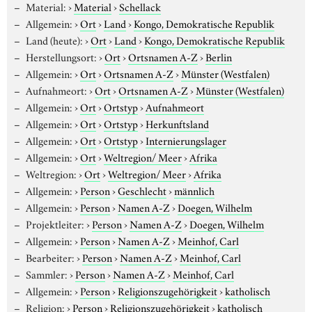
Material:
›
Material
›
Schellack
Allgemein:
›
Ort
›
Land
›
Kongo, Demokratische Republik
Land (heute):
›
Ort
›
Land
›
Kongo, Demokratische Republik
Herstellungsort:
›
Ort
›
Ortsnamen A-Z
›
Berlin
Allgemein:
›
Ort
›
Ortsnamen A-Z
›
Münster (Westfalen)
Aufnahmeort:
›
Ort
›
Ortsnamen A-Z
›
Münster (Westfalen)
Allgemein:
›
Ort
›
Ortstyp
›
Aufnahmeort
Allgemein:
›
Ort
›
Ortstyp
›
Herkunftsland
Allgemein:
›
Ort
›
Ortstyp
›
Internierungslager
Allgemein:
›
Ort
›
Weltregion/ Meer
›
Afrika
Weltregion:
›
Ort
›
Weltregion/ Meer
›
Afrika
Allgemein:
›
Person
›
Geschlecht
›
männlich
Allgemein:
›
Person
›
Namen A-Z
›
Doegen, Wilhelm
Projektleiter:
›
Person
›
Namen A-Z
›
Doegen, Wilhelm
Allgemein:
›
Person
›
Namen A-Z
›
Meinhof, Carl
Bearbeiter:
›
Person
›
Namen A-Z
›
Meinhof, Carl
Sammler:
›
Person
›
Namen A-Z
›
Meinhof, Carl
Allgemein:
›
Person
›
Religionszugehörigkeit
›
katholisch
Religion:
›
Person
›
Religionszugehörigkeit
›
katholisch