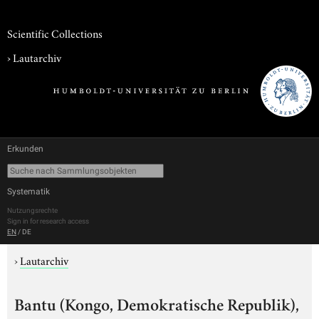
Scientific Collections
›
Lautarchiv
Erkunden
Systematik
Nutzungsrechte
Sign in for research access
EN
/
DE
›
Lautarchiv
Bantu (Kongo, Demokratische Republik),