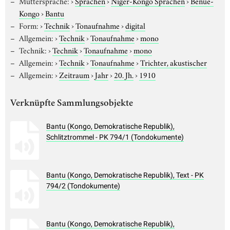
Muttersprache:
›
Sprachen
›
Niger-Kongo Sprachen
›
Benue-
Kongo
›
Bantu
Form:
›
Technik
›
Tonaufnahme
›
digital
Allgemein:
›
Technik
›
Tonaufnahme
›
mono
Technik:
›
Technik
›
Tonaufnahme
›
mono
Allgemein:
›
Technik
›
Tonaufnahme
›
Trichter, akustischer
Allgemein:
›
Zeitraum
›
Jahr
›
20. Jh.
›
1910
Verknüpfte Sammlungsobjekte
Bantu (Kongo, Demokratische Republik),
Schlitztrommel - PK 794/1 (Tondokumente)
Bantu (Kongo, Demokratische Republik), Text - PK
794/2 (Tondokumente)
Bantu (Kongo, Demokratische Republik),