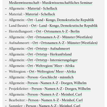
Medienwissenschaft
›
Musikwissenschaftliches Seminar
Allgemein:
›
Material
›
Schellack
Material:
›
Material
›
Schellack
Allgemein:
›
Ort
›
Land
›
Kongo, Demokratische Republik
Land (heute):
›
Ort
›
Land
›
Kongo, Demokratische Republik
Herstellungsort:
›
Ort
›
Ortsnamen A-Z
›
Berlin
Allgemein:
›
Ort
›
Ortsnamen A-Z
›
Münster (Westfalen)
Aufnahmeort:
›
Ort
›
Ortsnamen A-Z
›
Münster (Westfalen)
Allgemein:
›
Ort
›
Ortstyp
›
Aufnahmeort
Allgemein:
›
Ort
›
Ortstyp
›
Herkunftsland
Allgemein:
›
Ort
›
Ortstyp
›
Internierungslager
Allgemein:
›
Ort
›
Weltregion/ Meer
›
Afrika
Weltregion:
›
Ort
›
Weltregion/ Meer
›
Afrika
Allgemein:
›
Person
›
Geschlecht
›
männlich
Allgemein:
›
Person
›
Namen A-Z
›
Doegen, Wilhelm
Projektleiter:
›
Person
›
Namen A-Z
›
Doegen, Wilhelm
Allgemein:
›
Person
›
Namen A-Z
›
Meinhof, Carl
Bearbeiter:
›
Person
›
Namen A-Z
›
Meinhof, Carl
Sammler:
›
Person
›
Namen A-Z
›
Meinhof, Carl