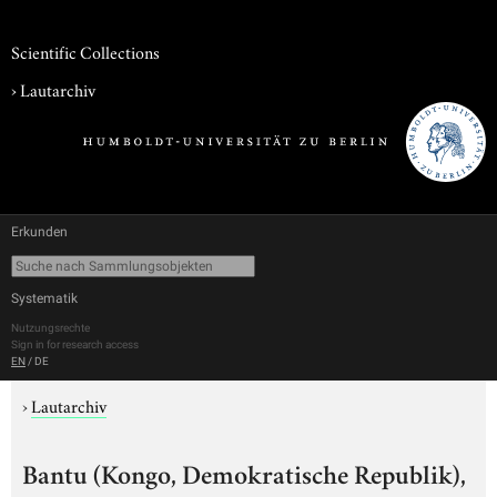
Scientific Collections
›
Lautarchiv
Erkunden
Systematik
Nutzungsrechte
Sign in for research access
EN
/
DE
›
Lautarchiv
Bantu (Kongo, Demokratische Republik),