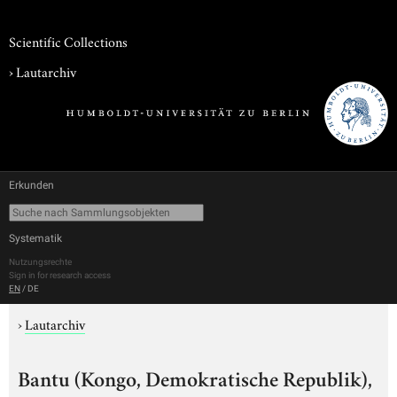
Scientific Collections
›
Lautarchiv
Erkunden
Systematik
Nutzungsrechte
Sign in for research access
EN
/
DE
›
Lautarchiv
Bantu (Kongo, Demokratische Republik),