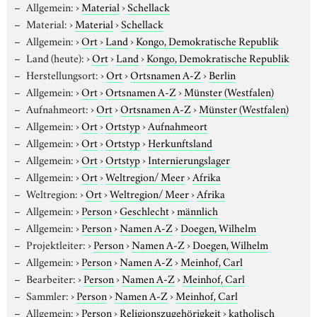
Allgemein:
›
Material
›
Schellack
Material:
›
Material
›
Schellack
Allgemein:
›
Ort
›
Land
›
Kongo, Demokratische Republik
Land (heute):
›
Ort
›
Land
›
Kongo, Demokratische Republik
Herstellungsort:
›
Ort
›
Ortsnamen A-Z
›
Berlin
Allgemein:
›
Ort
›
Ortsnamen A-Z
›
Münster (Westfalen)
Aufnahmeort:
›
Ort
›
Ortsnamen A-Z
›
Münster (Westfalen)
Allgemein:
›
Ort
›
Ortstyp
›
Aufnahmeort
Allgemein:
›
Ort
›
Ortstyp
›
Herkunftsland
Allgemein:
›
Ort
›
Ortstyp
›
Internierungslager
Allgemein:
›
Ort
›
Weltregion/ Meer
›
Afrika
Weltregion:
›
Ort
›
Weltregion/ Meer
›
Afrika
Allgemein:
›
Person
›
Geschlecht
›
männlich
Allgemein:
›
Person
›
Namen A-Z
›
Doegen, Wilhelm
Projektleiter:
›
Person
›
Namen A-Z
›
Doegen, Wilhelm
Allgemein:
›
Person
›
Namen A-Z
›
Meinhof, Carl
Bearbeiter:
›
Person
›
Namen A-Z
›
Meinhof, Carl
Sammler:
›
Person
›
Namen A-Z
›
Meinhof, Carl
Allgemein:
›
Person
›
Religionszugehörigkeit
›
katholisch