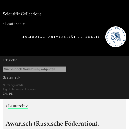
Scientific Collections
›
Lautarchiv
Erkunden
Systematik
Nutzungsrechte
Sign in for research access
EN
/
DE
›
Lautarchiv
Awarisch (Russische Föderation),