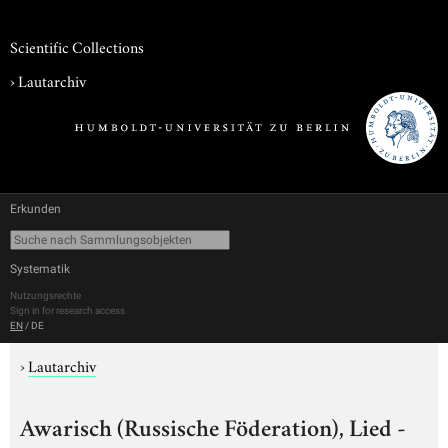
Scientific Collections
›
Lautarchiv
Erkunden
Systematik
Nutzungsrechte
Sign in for research access
EN
/
DE
›
Lautarchiv
Awarisch (Russische Föderation), Lied -