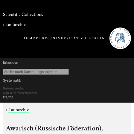
Scientific Collections
›
Lautarchiv
Erkunden
Systematik
Nutzungsrechte
Sign in for research access
EN
/
DE
›
Lautarchiv
Awarisch (Russische Föderation),