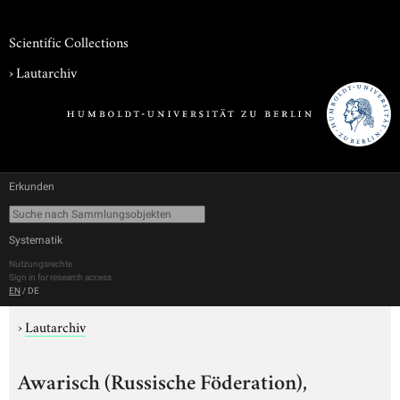
Scientific Collections
›
Lautarchiv
Erkunden
Systematik
Nutzungsrechte
Sign in for research access
EN
/
DE
›
Lautarchiv
Awarisch (Russische Föderation),