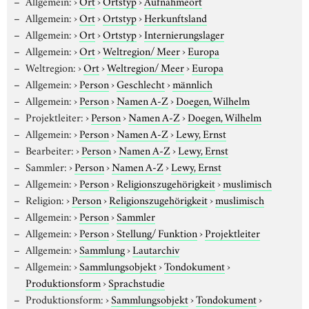
Allgemein:
›
Ort
›
Ortstyp
›
Aufnahmeort
Allgemein:
›
Ort
›
Ortstyp
›
Herkunftsland
Allgemein:
›
Ort
›
Ortstyp
›
Internierungslager
Allgemein:
›
Ort
›
Weltregion/ Meer
›
Europa
Weltregion:
›
Ort
›
Weltregion/ Meer
›
Europa
Allgemein:
›
Person
›
Geschlecht
›
männlich
Allgemein:
›
Person
›
Namen A-Z
›
Doegen, Wilhelm
Projektleiter:
›
Person
›
Namen A-Z
›
Doegen, Wilhelm
Allgemein:
›
Person
›
Namen A-Z
›
Lewy, Ernst
Bearbeiter:
›
Person
›
Namen A-Z
›
Lewy, Ernst
Sammler:
›
Person
›
Namen A-Z
›
Lewy, Ernst
Allgemein:
›
Person
›
Religionszugehörigkeit
›
muslimisch
Religion:
›
Person
›
Religionszugehörigkeit
›
muslimisch
Allgemein:
›
Person
›
Sammler
Allgemein:
›
Person
›
Stellung/ Funktion
›
Projektleiter
Allgemein:
›
Sammlung
›
Lautarchiv
Allgemein:
›
Sammlungsobjekt
›
Tondokument
›
Produktionsform
›
Sprachstudie
Produktionsform:
›
Sammlungsobjekt
›
Tondokument
›