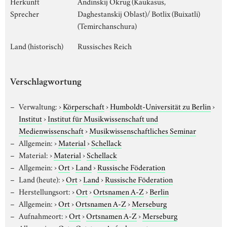
Herkunft
Andinskij Okrug (Kaukasus,
Sprecher
Daghestanskij Oblast)/ Botlix (Buixatli)
(Temirchanschura)
Land (historisch)
Russisches Reich
Verschlagwortung
Verwaltung:
›
Körperschaft
›
Humboldt-Universität zu Berlin
›
Institut
›
Institut für Musikwissenschaft und
Medienwissenschaft
›
Musikwissenschaftliches Seminar
Allgemein:
›
Material
›
Schellack
Material:
›
Material
›
Schellack
Allgemein:
›
Ort
›
Land
›
Russische Föderation
Land (heute):
›
Ort
›
Land
›
Russische Föderation
Herstellungsort:
›
Ort
›
Ortsnamen A-Z
›
Berlin
Allgemein:
›
Ort
›
Ortsnamen A-Z
›
Merseburg
Aufnahmeort:
›
Ort
›
Ortsnamen A-Z
›
Merseburg